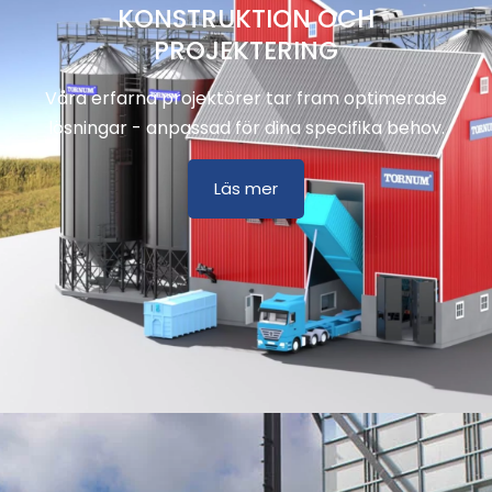
KONSTRUKTION OCH
PROJEKTERING
Våra erfarna projektörer tar fram optimerade
lösningar - anpassad för dina specifika behov.
Läs mer