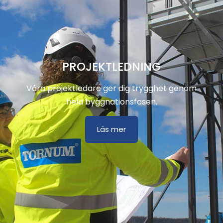
PROJEKTLEDNING
Våra projektledare ger dig trygghet genom
hela byggnationsfasen.
Läs mer