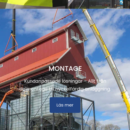
MONTAGE
Kundanpassade lösningar – Allt från
delmontage till nyckelfärdig anläggning.
Läs mer