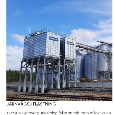
JÄRNVÄGSUTLASTNING
TORNUMs järnvägsutlastning fyller snabbt och effektivt en