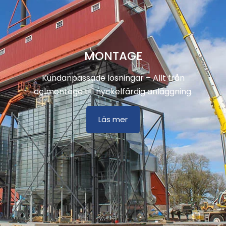
MONTAGE
Kundanpassade lösningar – Allt från
delmontage till nyckelfärdig anläggning.
Läs mer