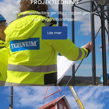
PROJEKTLEDNING
Våra projektledare ger dig trygghet genom
hela byggnationsfasen.
Läs mer