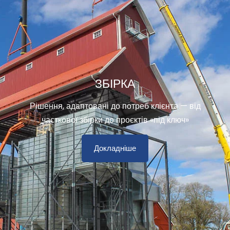
ЗБІРКА
Рішення, адаптовані до потреб клієнта — від
часткової збірки до проєктів «під ключ»
Докладніше