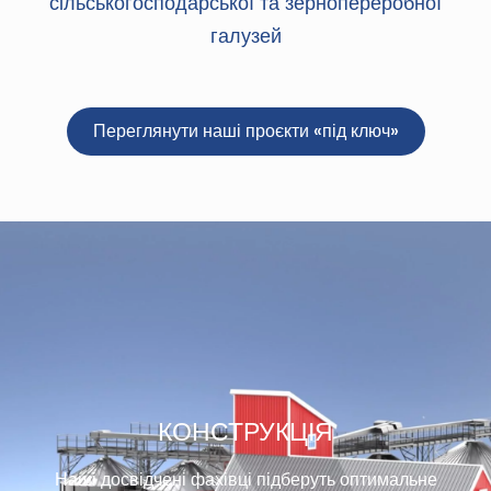
сільськогосподарської та зернопереробної
галузей
Переглянути наші проєкти «під ключ»
КОНСТРУКЦІЯ
Наші досвідчені фахівці підберуть оптимальне