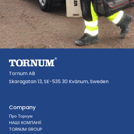
Tornum AB
Skaragatan 13, SE-535 30 Kvänum, Sweden
Company
Про Торнум
НАШІ КОМПАНІЇ
TORNUM GROUP