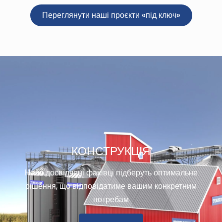
Переглянути наші проєкти «під ключ»
КОНСТРУКЦІЯ
Наші досвідчені фахівці підберуть оптимальне
рішення, що відповідатиме вашим конкретним
потребам