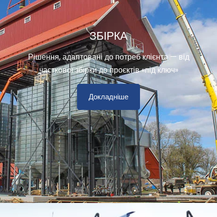
ЗБІРКА
Рішення, адаптовані до потреб клієнта — від
часткової збірки до проєктів «під ключ»
Докладніше