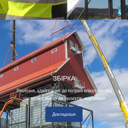
ЗБІРКА
Рішення, адаптовані до потреб клієнта — від
часткової збірки до проєктів «під ключ»
Докладніше