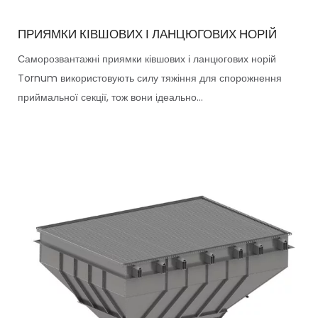
ПРИЯМКИ КІВШОВИХ І ЛАНЦЮГОВИХ НОРІЙ
Саморозвантажні приямки ківшових і ланцюгових норій
Tornum використовують силу тяжіння для спорожнення
приймальної секції, тож вони ідеально...