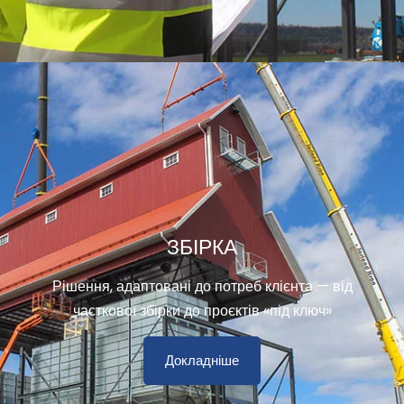
ЗБІРКА
Рішення, адаптовані до потреб клієнта — від
часткової збірки до проєктів «під ключ»
Докладніше