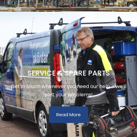
SERVICE & SPARE PARTS
Get in touch whenever you need our help – we’ll
sort your problems!
Read More