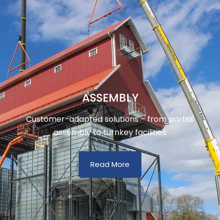
ASSEMBLY
Customer-adapted solutions – from partial
assembly to turnkey facilities
Read More