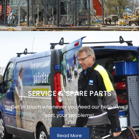
SERVICE & SPARE PARTS
Get in touch whenever you need our help – we’ll
sort your problems!
Read More