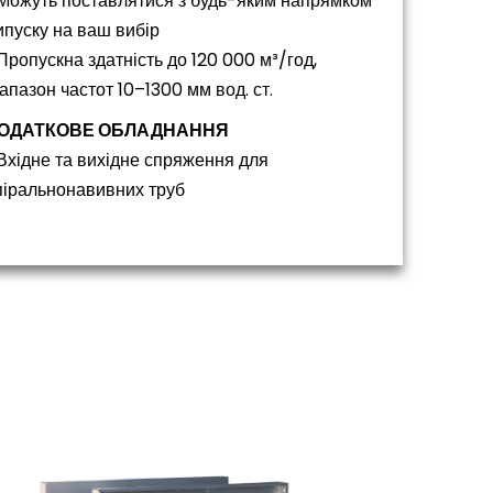
 Можуть поставлятися з будь-яким напрямком
ипуску на ваш вибір
 Пропускна здатність до 120 000 м³/год,
іапазон частот 10–1300 мм вод. ст.
ОДАТКОВЕ ОБЛАДНАННЯ
 Вхідне та вихідне спряження для
піральнонавивних труб