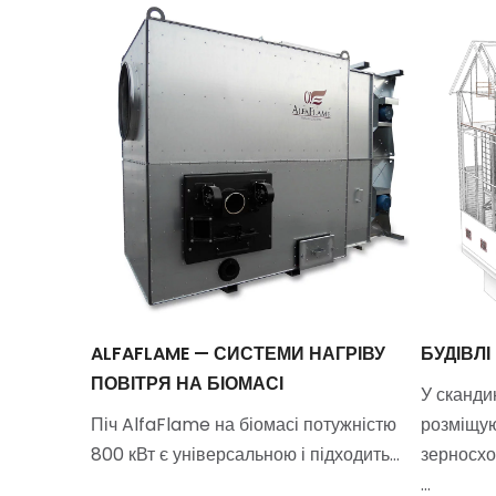
ЕРВНОЇ
ALFAFLAME — СИСТЕМИ НАГРІВУ
БУДІВЛІ
ПОВІТРЯ НА БІОМАСІ
У сканди
m Rex —
Піч AlfaFlame на біомасі потужністю
розміщую
осушарок,
800 кВт є універсальною і підходить…
зерносхо
…