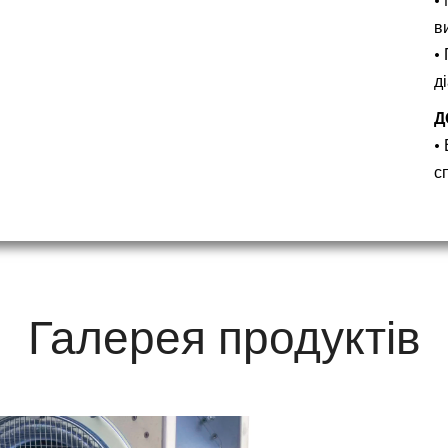
•
в
•
д
Д
•
с
Галерея продуктів