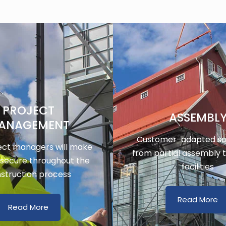
PROJECT
ASSEMBL
ANAGEMENT
Customer-adapted sol
ect managers will make
from partial assembly 
 secure throughout the
facilities
struction process
Read More
Read More