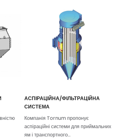
И
АСПІРАЦІЙНА/ФІЛЬТРАЦІЙНА
DAMAS 
СИСТЕМА
Pulco — 
вністю
Компанія Tornum пропонує
який відо
аспіраційні системи для приймальних
ям і транспортного…