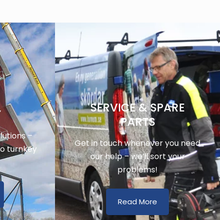
SERVICE & SPARE
Y
PARTS
utions –
Get in touch whenever you need
to turnkey
our help – we’ll sort your
problems!
Read More