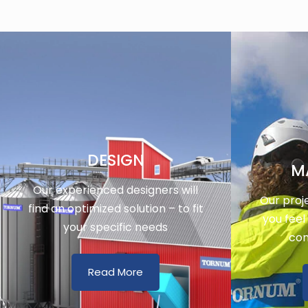
DESIGN
M
Our experienced designers will
Our proj
find an optimized solution – to fit
you feel
your specific needs
con
Read More