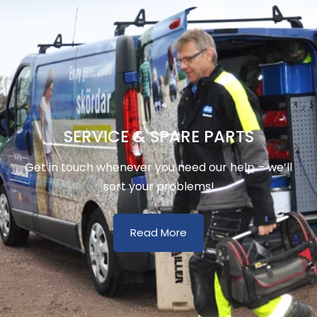
SERVICE & SPARE PARTS
Get in touch whenever you need our help – we’ll
sort your problems!
Read More