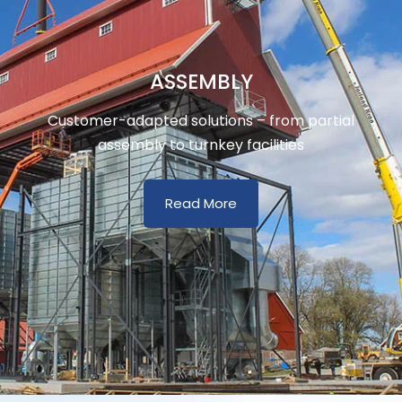
ASSEMBLY
Customer-adapted solutions – from partial
assembly to turnkey facilities
Read More