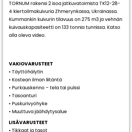
TORNUM rakensi 2 isoa jatkuvatoimista TK12-28-
4 kiertoilmakuivuria Zhmerynkassa, Ukrainassa.
Kummankin kuivurin tilavuus on 275 m3 ja vehnän
kuivauskapasiteetti on 133 tonnia tunnissa. Katso
alla oleva video.
VAKIOVARUSTEET
• Täyttöhälytin
• Kostean ilman liitäntä
• Purkauskenno – tela tai pulssi
• Tasoanturi
• Puskurivyöhyke
• Muuttuva jäähdytysalue
LISÄVARUSTEET
• Tikkaat ja tasot