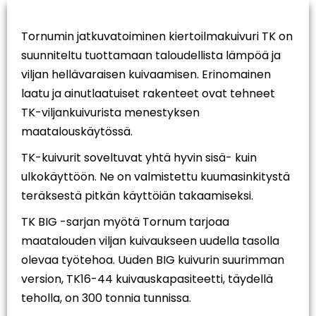
Tornumin jatkuvatoiminen kiertoilmakuivuri TK on
suunniteltu tuottamaan taloudellista lämpöä ja
viljan hellävaraisen kuivaamisen. Erinomainen
laatu ja ainutlaatuiset rakenteet ovat tehneet
TK-viljankuivurista menestyksen
maatalouskäytössä.
TK-kuivurit soveltuvat yhtä hyvin sisä- kuin
ulkokäyttöön. Ne on valmistettu kuumasinkitystä
teräksestä pitkän käyttöiän takaamiseksi.
TK BIG -sarjan myötä Tornum tarjoaa
maatalouden viljan kuivaukseen uudella tasolla
olevaa työtehoa. Uuden BIG kuivurin suurimman
version, TK16-44 kuivauskapasiteetti, täydellä
teholla, on 300 tonnia tunnissa.