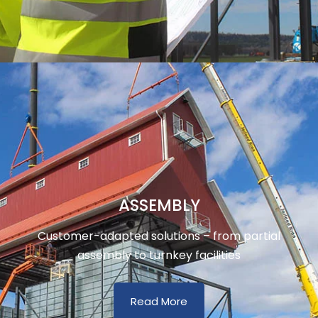
ASSEMBLY
Customer-adapted solutions – from partial
assembly to turnkey facilities
Read More