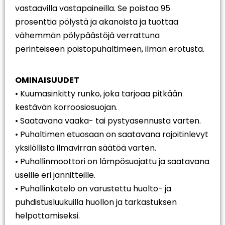
vastaavilla vastapaineilla. Se poistaa 95
prosenttia pölystä ja akanoista ja tuottaa
vähemmän pölypäästöjä verrattuna
perinteiseen poistopuhaltimeen, ilman erotusta.
OMINAISUUDET
• Kuumasinkitty runko, joka tarjoaa pitkään
kestävän korroosiosuojan.
• Saatavana vaaka- tai pystyasennusta varten.
• Puhaltimen etuosaan on saatavana rajoitinlevyt
yksilöllistä ilmavirran säätöä varten.
• Puhallinmoottori on lämpösuojattu ja saatavana
useille eri jännitteille.
• Puhallinkotelo on varustettu huolto- ja
puhdistusluukuilla huollon ja tarkastuksen
helpottamiseksi.