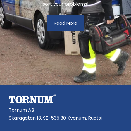
sort your problems!
Read More
Tornum AB
Skaragatan 13, SE-535 30 Kvänum, Ruotsi