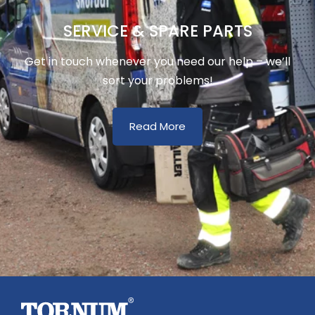
SERVICE & SPARE PARTS
Get in touch whenever you need our help – we’ll
sort your problems!
Read More