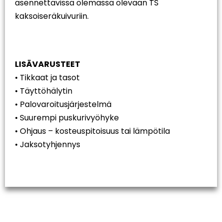
asennettavissa olemassa olevaan TS
kaksoiseräkuivuriin.
LISÄVARUSTEET
• Tikkaat ja tasot
• Täyttöhälytin
• Palovaroitusjärjestelmä
• Suurempi puskurivyöhyke
• Ohjaus – kosteuspitoisuus tai lämpötila
• Jaksotyhjennys