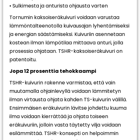
• Sulkimesta ja anturista ohjausta varten
Tornumin kaksoiseräkuivuri voidaan varustaa
lämmöntalteenotolla kuivausajan lyhentämiseksi
ja energian säästämiseksi. Kuivuriin asennetaan
kostean ilman lämpötilaa mittaava anturi, jolla
prosessia ohjataan. TSHR-kaksoiseräkuivuri on
patentoitu.
Jopa 12 prosenttia tehokkaampi
TSHR-kuivurin rakenne varmistaa, että vain
muutamalla ohjainlevyllä voidaan lämmitetyn
ilman virtausta ohjata kahden TS-kuivurin välillä.
Ensimmäisen eräkuivurin lävitse johdettu kuuma
ilma voidaan kierrättää ja ohjata toiseen
eräkuivuriin, jolloin vasta täytetty vilja voidaan
esilämmittää. TSHR-konsepti on helpoimmin