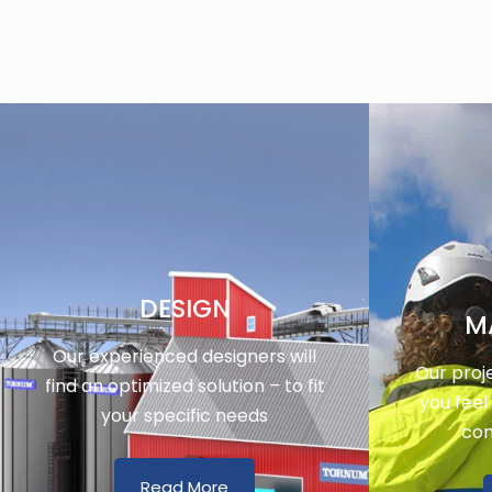
DESIGN
M
Our experienced designers will
Our proj
find an optimized solution – to fit
you feel
your specific needs
con
Read More