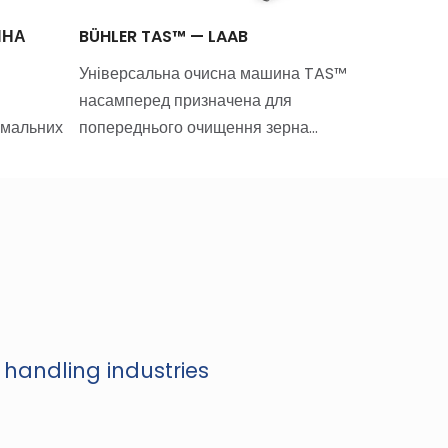
ЙНА
BÜHLER TAS™ — LAAB
ВІДЦЕН
Універсальна очисна машина TAS™
Відцентр
насамперед призначена для
призначен
ймальних
попереднього очищення зерна…
охолодже
 handling industries