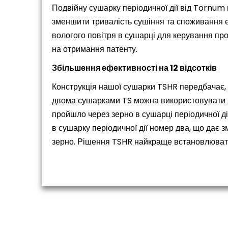
Подвійну сушарку періодичної дії від Tornum
зменшити тривалість сушіння та споживання е
вологого повітря в сушарці для керування про
на отримання патенту.
Збільшення ефективності на 12 відсотків
Конструкція нашої сушарки TSHR передбачає, 
двома сушарками TS можна використовувати ли
пройшло через зерно в сушарці періодичної д
в сушарку періодичної дії номер два, що дає 
зерно. Рішення TSHR найкраще встановлювати н