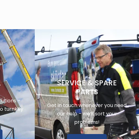
SERVICE & SPARE
Y
PARTS
utions –
Get in touch whenever you need
to turnkey
our help – we’ll sort your
problems!