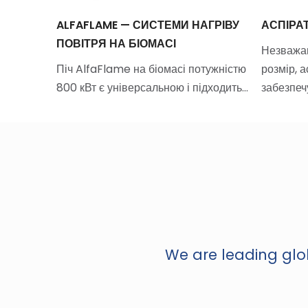
ALFAFLAME — СИСТЕМИ НАГРІВУ
АСПІРА
ПОВІТРЯ НА БІОМАСІ
ове
Незважаю
ечного
Піч AlfaFlame на біомасі потужністю
розмір, 
800 кВт є універсальною і підходить…
забезпеч
We are leading glob