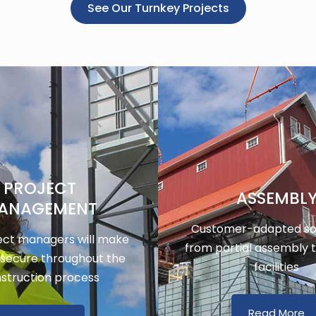
See Our Turnkey Projects
PROJECT
ASSEMBL
ANAGEMENT
Customer-adapted sol
ect managers will make
from partial assembly 
 secure throughout the
facilities
struction process
Read More