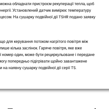
 можна обладнати пристроєм рекуперації тепла, щоб
нергії. Установлений датчик вимірює температуру
цесом. На сушарку подвійної дії TSHR подано заявку
що для керування потоком нагрітого повітря між
ше кілька заслінок. Гаряче повітря, яке вже
ії номер один, може бути рециркульоване і передане
змогу попередньо підігрівати щойно завантажене
а наявну сушарку подвійної дії серії TS.