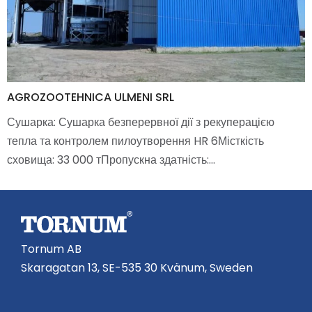
AGROZOOTEHNICA ULMENI SRL
Сушарка: Сушарка безперервної дії з рекуперацією
тепла та контролем пилоутворення HR 6Місткість
сховища: 33 000 тПропускна здатність:…
Tornum AB
Skaragatan 13, SE-535 30 Kvänum, Sweden