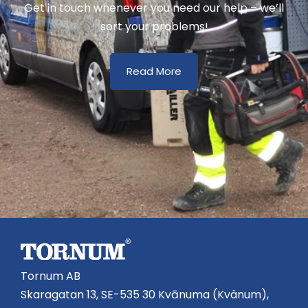
Get in touch whenever you need our help – we’ll
sort your problems!
Read More
Tornum AB
Skaragatan 13, SE-535 30 Kvānuma (Kvänum),