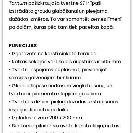
Tornum
pašizkraujoša tvertne
ST
ir īpaši
izstrādāta graudu glabāšanai un pieejama
dažādos izmēros. To var samontēt zemes līmenī
pa daļām, kuras pēc tam tiek paceltas kopā.
FUNKCIJAS
• Izgatavots no karsti cinkota tērauda
• Katras sekcijas vertikālais augstums ir 505 mm
• Tvertni iespējams paplašināt, pievienojot
sekcijas galvenajam bunkuram
• Gluda iekšpuse nodrošina vieglu tīrīšanu, un
tvertne ir piemērota slapjiem graudiem
• Tvertnes dizains pieļauj dažādas uzstādīšanas
iespējas, kas ietaupa laiku
• Izplūdes atvere 200 x 200 mm
• Bunkurs ir pilnībā skrūvēta konstrukcija, un tas