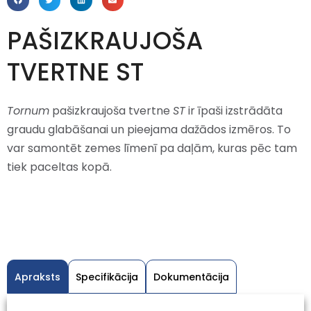
PAŠIZKRAUJOŠA
TVERTNE ST
Tornum
pašizkraujoša tvertne
ST
ir īpaši izstrādāta
graudu glabāšanai un pieejama dažādos izmēros. To
var samontēt zemes līmenī pa daļām, kuras pēc tam
tiek paceltas kopā.
Apraksts
Specifikācija
Dokumentācija