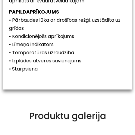
aprīkots ar kvadrātveida kājām
PAPILDAPRĪKOJUMS
• Pārbaudes lūka ar drošības režģi, uzstādīta uz
grīdas
• Kondicionējošs aprīkojums
• Līmeņa indikators
• Temperatūras uzraudzība
• Izplūdes atveres savienojums
• Starpsiena
Produktu galerija