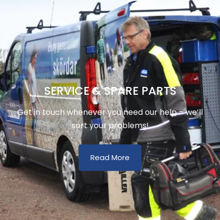
SERVICE & SPARE PARTS
Get in touch whenever you need our help – we’ll
sort your problems!
Read More