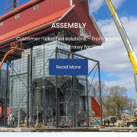
ASSEMBLY
Customer-adapted solutions – from partial
assembly to turnkey facilities
Read More