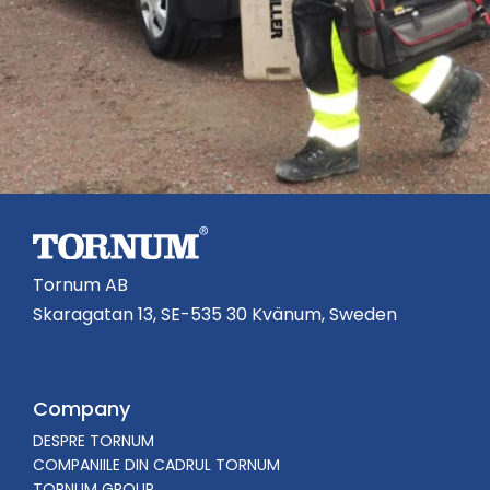
Tornum AB
Skaragatan 13, SE-535 30 Kvänum, Sweden
Company
DESPRE TORNUM
COMPANIILE DIN CADRUL TORNUM
TORNUM GROUP