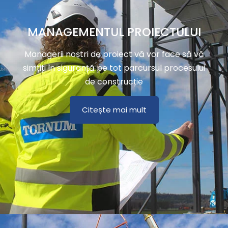
MANAGEMENTUL PROIECTULUI
Managerii noștri de proiect vă vor face să vă
simțiți în siguranță pe tot parcursul procesului
de construcție
Citește mai mult