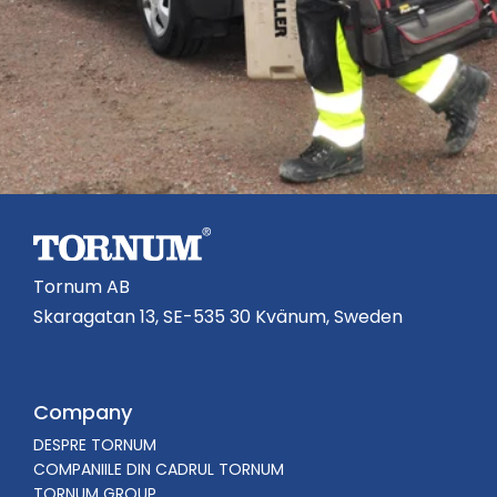
Tornum AB
Skaragatan 13, SE-535 30 Kvänum, Sweden
Company
DESPRE TORNUM
COMPANIILE DIN CADRUL TORNUM
TORNUM GROUP