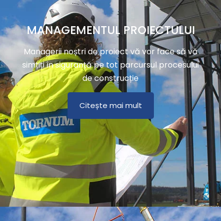
MANAGEMENTUL PROIECTULUI
Managerii noștri de proiect vă vor face să vă
simțiți în siguranță pe tot parcursul procesului
de construcție
Citește mai mult