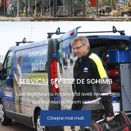
SERVICIU ȘI PIESE DE SCHIMB
Luați legătura cu noi oricând aveți nevoie de
ajutorul nostru – vom rezolva
Citește mai mult