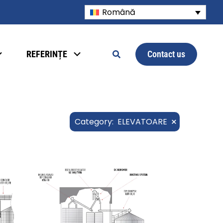
Română
Contact us
REFERINȚE
×
Category
:
ELEVATOARE