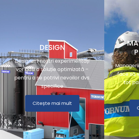
MA
DESIGN
P
Designerii noștri experimentați
Managerii
vor găsi o soluție optimizată –
face să v
pentru a se potrivi nevoilor dvs.
tot pa
specifice
Citește mai mult