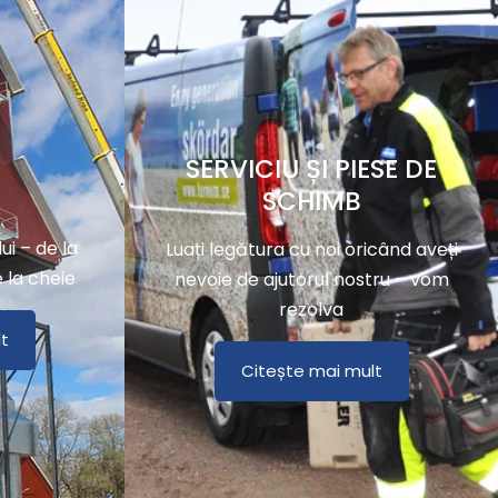
SERVICIU ȘI PIESE DE
SCHIMB
ui – de la
Luați legătura cu noi oricând aveți
e la cheie
nevoie de ajutorul nostru – vom
rezolva
t
Citește mai mult