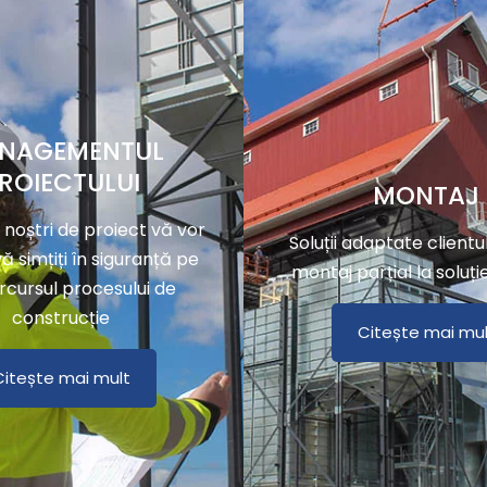
NAGEMENTUL
ROIECTULUI
MONTAJ
 noștri de proiect vă vor
Soluții adaptate clientul
ă simțiți în siguranță pe
montaj parțial la soluți
rcursul procesului de
construcție
Citește mai mul
Citește mai mult