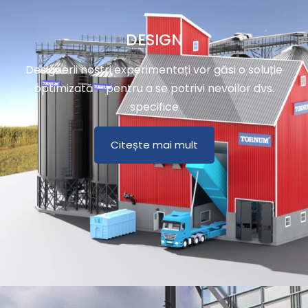
DESIGN
Designerii noștri experimentați vor găsi o soluție
optimizată – pentru a se potrivi nevoilor dvs.
specifice
Citește mai mult