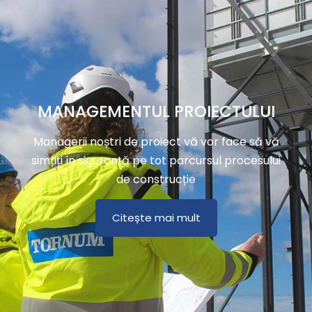
MANAGEMENTUL PROIECTULUI
Managerii noștri de proiect vă vor face să vă
simțiți în siguranță pe tot parcursul procesului
de construcție
Citește mai mult