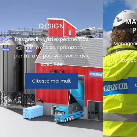
MA
DESIGN
P
Designerii noștri experimentați
Managerii
vor găsi o soluție optimizată –
face să v
pentru a se potrivi nevoilor dvs.
tot pa
specifice
Citește mai mult