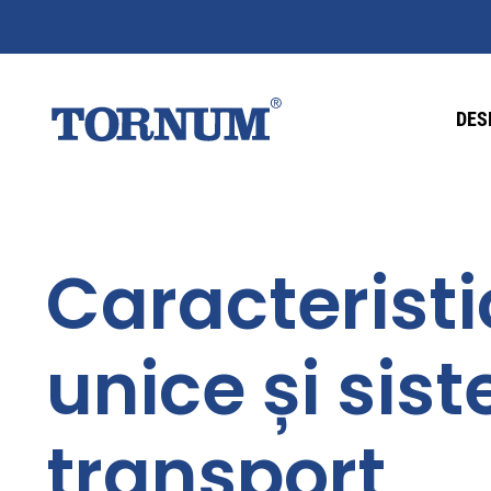
DES
Caracteristi
unice și sis
transport