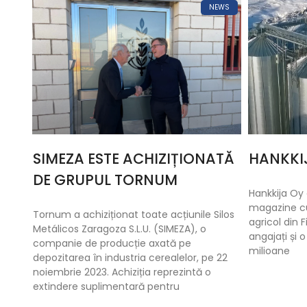
NEWS
SIMEZA ESTE ACHIZIȚIONATĂ
HANKKI
DE GRUPUL TORNUM
Hankkija Oy
magazine cu
Tornum a achiziționat toate acțiunile Silos
agricol din 
Metálicos Zaragoza S.L.U. (SIMEZA), o
angajați și 
companie de producție axată pe
milioane
depozitarea în industria cerealelor, pe 22
noiembrie 2023. Achiziția reprezintă o
extindere suplimentară pentru