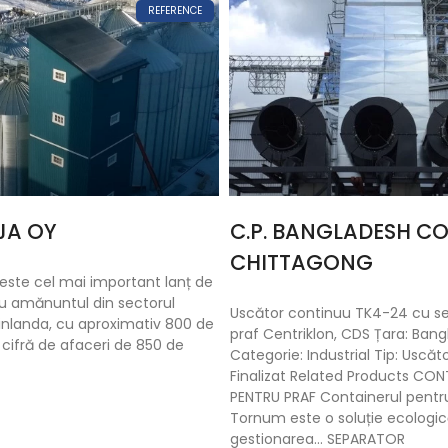
REFERENCE
JA OY
C.P. BANGLADESH CO.,
CHITTAGONG
 este cel mai important lanț de
 amănuntul din sectorul
Uscător continuu TK4-24 cu s
Finlanda, cu aproximativ 800 de
praf Centriklon, CDS Țara: Ban
o cifră de afaceri de 850 de
Categorie: Industrial Tip: Uscăto
Finalizat Related Products CON
PENTRU PRAF Containerul pentr
Tornum este o soluție ecologi
gestionarea… SEPARATOR