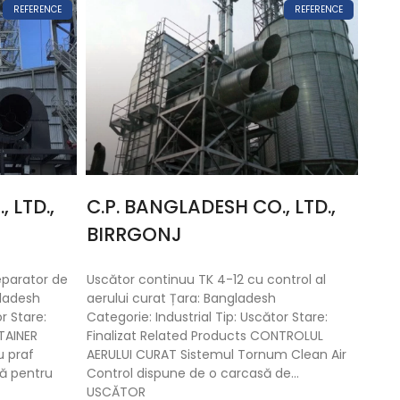
REFERENCE
REFERENCE
 LTD.,
C.P. BANGLADESH CO., LTD.,
BIRRGONJ
eparator de
Uscător continuu TK 4-12 cu control al
gladesh
aerului curat Țara: Bangladesh
r Stare:
Categorie: Industrial Tip: Uscător Stare:
TAINER
Finalizat Related Products CONTROLUL
u praf
AERULUI CURAT Sistemul Tornum Clean Air
că pentru
Control dispune de o carcasă de…
USCĂTOR