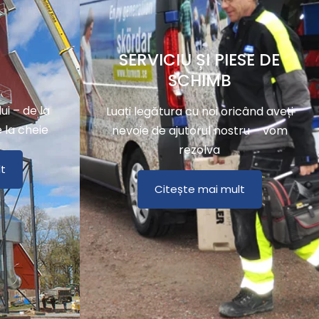
SERVICIU ȘI PIESE DE
SCHIMB
ui – de la
Luați legătura cu noi oricând aveți
e la cheie
nevoie de ajutorul nostru – vom
rezolva
t
Citește mai mult