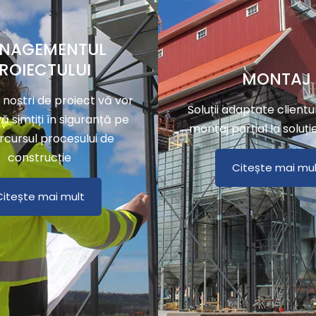
NAGEMENTUL
ROIECTULUI
MONTAJ
 noștri de proiect vă vor
Soluții adaptate clientul
ă simțiți în siguranță pe
montaj parțial la soluți
rcursul procesului de
construcție
Citește mai mul
Citește mai mult