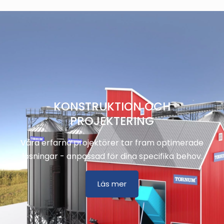
KONSTRUKTION OCH
PROJEKTERING
Våra erfarna projektörer tar fram optimerade
lösningar - anpassad för dina specifika behov.
Läs mer