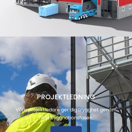
PROJEKTLEDNING
Våra projektledare ger dig trygghet genom
hela byggnationsfasen.