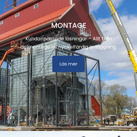
MONTAGE
Kundanpassade lösningar – Allt från
delmontage till nyckelfärdig anläggning.
Läs mer