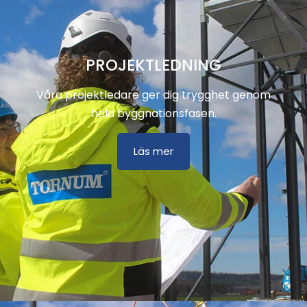
PROJEKTLEDNING
Våra projektledare ger dig trygghet genom
hela byggnationsfasen.
Läs mer