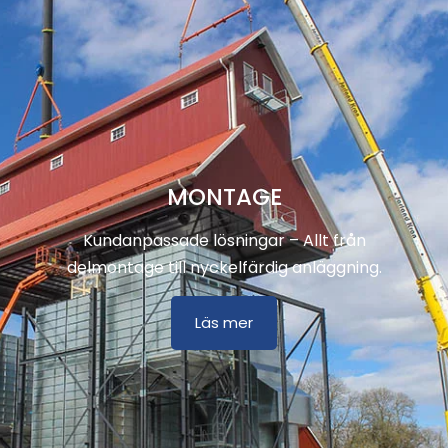
MONTAGE
Kundanpassade lösningar – Allt från
delmontage till nyckelfärdig anläggning.
Läs mer