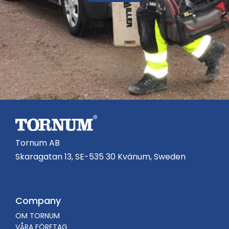
Tornum AB
Skaragatan 13, SE-535 30 Kvänum, Sweden
Company
OM TORNUM
VÅRA FÖRETAG