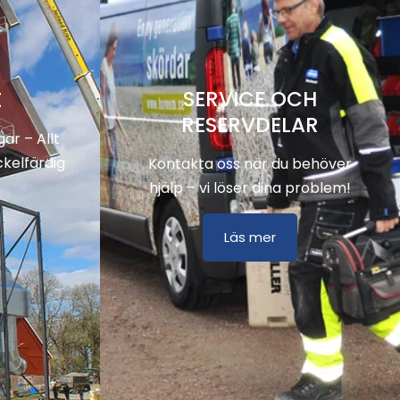
SERVICE OCH
E
RESERVDELAR
ar – Allt
ckelfärdig
Kontakta oss när du behöver
hjälp – vi löser dina problem!
Läs mer