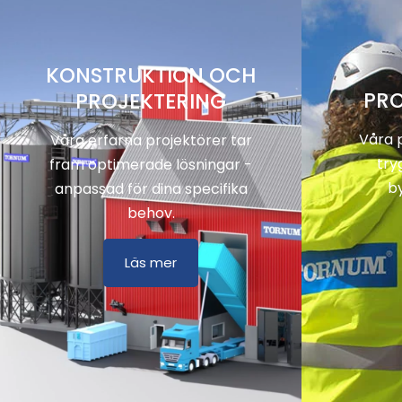
KONSTRUKTION OCH
PRO
PROJEKTERING
Våra p
Våra erfarna projektörer tar
try
fram optimerade lösningar -
b
anpassad för dina specifika
behov.
Läs mer