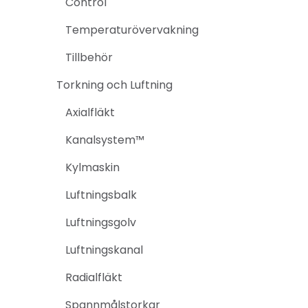
Control
Temperaturövervakning
Tillbehör
Torkning och Luftning
Axialfläkt
Kanalsystem™
Kylmaskin
Luftningsbalk
Luftningsgolv
Luftningskanal
Radialfläkt
Spannmålstorkar