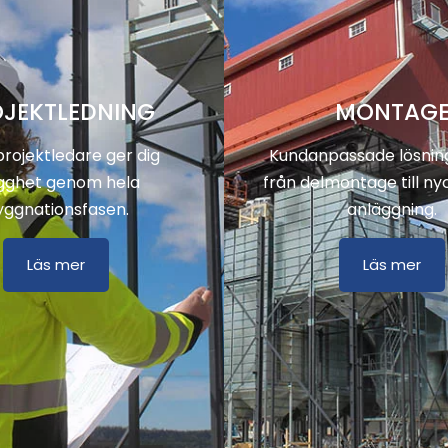
JEKTLEDNING
MONTAG
rojektledare ger dig
Kundanpassade lösning
gghet genom hela
från delmontage till ny
yggnationsfasen.
anläggning.
Läs mer
Läs mer