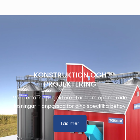
KONSTRUKTION OCH
PROJEKTERING
Våra erfarna projektörer tar fram optimerade
lösningar - anpassad för dina specifika behov.
Läs mer