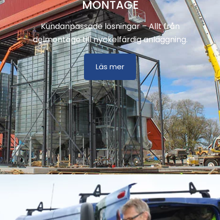
MONTAGE
Kundanpassade lösningar – Allt från
delmontage till nyckelfärdig anläggning.
Läs mer