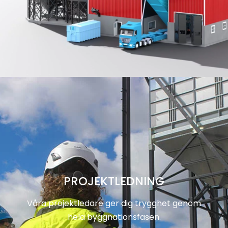
PROJEKTLEDNING
Våra projektledare ger dig trygghet genom
hela byggnationsfasen.