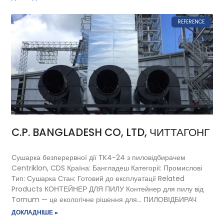
REFERENCE
C.P. BANGLADESH CO, LTD, ЧИТТАГОНГ
Сушарка безперервної дії TK4-24 з пиловідбирачем
Centriklon, CDS Країна: Бангладеш Категорії: Промислові
Тип: Сушарка Стан: Готовий до експлуатації Related
Products КОНТЕЙНЕР ДЛЯ ПИЛУ Контейнер для пилу від
Tornum — це екологічне рішення для… ПИЛОВІДБИРАЧ
ДОКЛАДНІШЕ »