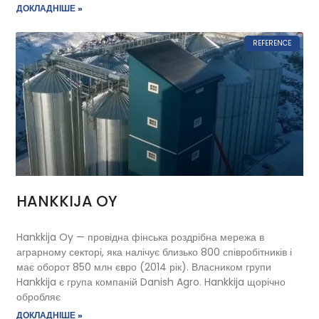
ДОКЛАДНІШЕ »
REFERENCE
HANKKIJA OY
Hankkija Oy — провідна фінська роздрібна мережа в
аграрному секторі, яка налічує близько 800 співробітників і
має оборот 850 млн євро (2014 рік). Власником групи
Hankkija є група компаній Danish Agro. Hankkija щорічно
обробляє
ДОКЛАДНІШЕ »