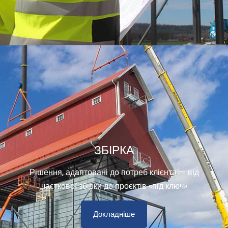
ЗБІРКА
Рішення, адаптовані до потреб клієнта — від
часткової збірки до проєктів «під ключ»
Докладніше