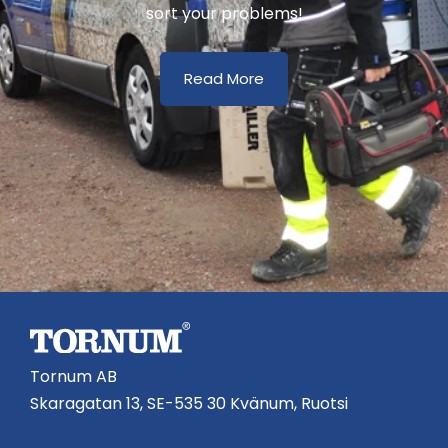
sort your problems!
Read More
Tornum AB
Skaragatan 13, SE-535 30 Kvänum, Ruotsi