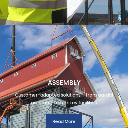
ASSEMBLY
Customer-adapted solutions – from partial
assembly to turnkey facilities
Read More