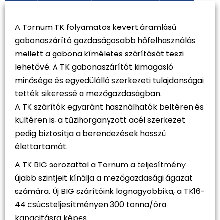
A Tornum TK folyamatos kevert áramlású
gabonaszárító gazdaságosabb hőfelhasználás
mellett a gabona kíméletes szárítását teszi
lehetővé. A TK gabonaszárítót kimagasló
minősége és egyedülálló szerkezeti tulajdonságai
tették sikeressé a mezőgazdaságban.
A TK szárítók egyaránt használhatók beltéren és
kültéren is, a tűzihorganyzott acél szerkezet
pedig biztosítja a berendezések hosszú
élettartamát.
A TK BIG sorozattal a Tornum a teljesítmény
újabb szintjeit kínálja a mezőgazdasági ágazat
számára. Új BIG szárítóink legnagyobbika, a TK16-
44 csúcsteljesítményen 300 tonna/óra
kapacitásra képes.