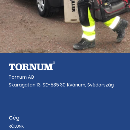
Tornum AB
Skaragatan 13, SE-535 30 Kvänum, Svédország
Cég
RÓLUNK