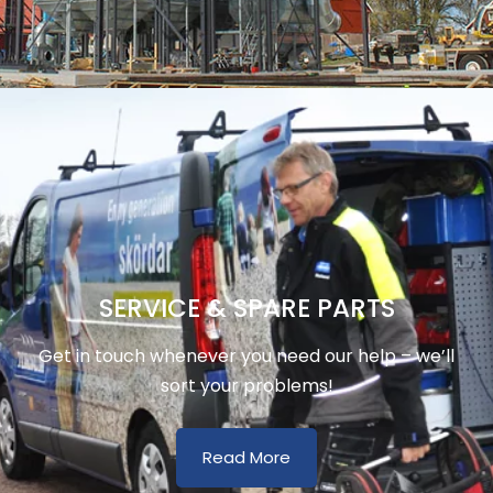
SERVICE & SPARE PARTS
Get in touch whenever you need our help – we’ll
sort your problems!
Read More