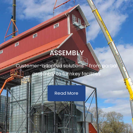
ASSEMBLY
Customer-adapted solutions – from partial
assembly to turnkey facilities
Read More