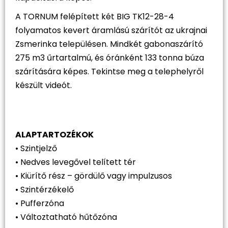
A TORNUM felépített két BIG TK12-28-4
folyamatos kevert áramlású szárítót az ukrajnai
Zsmerinka településen. Mindkét gabonaszárító
275 m3 űrtartalmú, és óránként 133 tonna búza
szárítására képes. Tekintse meg a telephelyről
készült videót.
ALAPTARTOZÉKOK
• Szintjelző
• Nedves levegővel telített tér
• Kiürítő rész – gördülő vagy impulzusos
• Szintérzékelő
• Pufferzóna
• Változtatható hűtőzóna