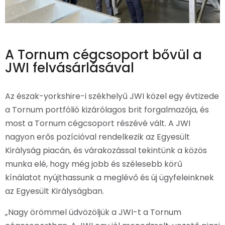
A Tornum cégcsoport bővül a
JWI felvásárlásával
Az észak-yorkshire-i székhelyű JWI közel egy évtizede
a Tornum portfólió kizárólagos brit forgalmazója, és
most a Tornum cégcsoport részévé vált. A JWI
nagyon erős pozícióval rendelkezik az Egyesült
Királyság piacán, és várakozással tekintünk a közös
munka elé, hogy még jobb és szélesebb körű
kínálatot nyújthassunk a meglévő és új ügyfeleinknek
az Egyesült Királyságban.
„Nagy örömmel üdvözöljük a JWI-t a Tornum