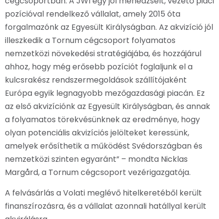
cégcsoportban. A JWI egy jól menedzselt, vezető piaci
pozícióval rendelkező vállalat, amely 2015 óta
forgalmazónk az Egyesült Királyságban. Az akvizíció jól
illeszkedik a Tornum cégcsoport folyamatos
nemzetközi növekedési stratégiájába, és hozzájárul
ahhoz, hogy még erősebb pozíciót foglaljunk el a
kulcsrakész rendszermegoldások szállítójaként
Európa egyik legnagyobb mezőgazdasági piacán. Ez
az első akvizíciónk az Egyesült Királyságban, és annak
a folyamatos törekvésünknek az eredménye, hogy
olyan potenciális akvizíciós jelölteket keressünk,
amelyek erősíthetik a működést Svédországban és
nemzetközi szinten egyaránt” – mondta Nicklas
Margård, a Tornum cégcsoport vezérigazgatója.
A felvásárlás a Volati meglévő hitelkeretéből került
finanszírozásra, és a vállalat azonnali hatállyal került