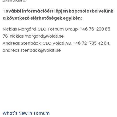
akvirálásra.
További információért lépjen kapcsolatba velünk
a következő elérhetőségek egyikén:
Nicklas Margård, CEO Tornum Group, +46 76-200 85
78, nicklas.margard@volati.se
Andreas Stenbäck, CEO Volati AB, +46 72-735 42 84,
andreas.stenback@volati.se
What's New in Tornum