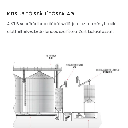
KTIS ÜRÍTŐ SZÁLLÍTÓSZALAG
A KTIS seprőrédler a silóból szállítja ki az terményt a siló
alatt elhelyezkedő láncos szállítóra. Zárt kialakítással...