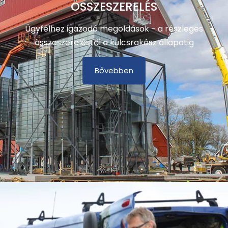
ÖSSZESZERELÉS
Ügyfélhez igazodó megoldások - a részleges
összeszereléstől a kulcsrakész állapotig
Bővebben