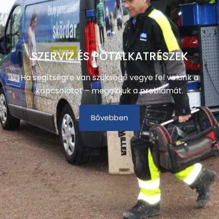
SZERVIZ ÉS PÓTALKATRÉSZEK
Ha segítségre van szüksége vegye fel velünk a
kapcsolatot – megoldjuk a problámát.
Bővebben