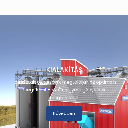
KIALAKÍTÁS
Tapasztalt tervezőink megtalálják az optimális
megoldást - az Ön egyedi igényeinek
megfelelően
Bővebben