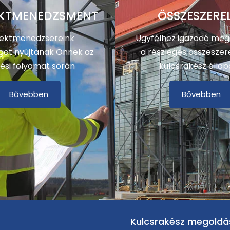
KTMENEDZSMENT
ÖSSZESZERE
jektmenedzsereink
Ügyfélhez igazodó meg
got nyújtanak Önnek az
a részleges összeszere
ési folyamat során
kulcsrakész állap
Bővebben
Bővebben
Kulcsrakész megoldá