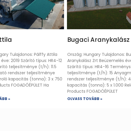
ttila
Bugaci Aranykalász 
ary Tulajdonos: Pálffy Attila
Ország: Hungary Tulajdonos: B
ve: 2019 Szárító típus: HR4-12
Aranykalász Zrt Beüzemelés év
tó teljesítménye (t/h): 11.5
Szárító típus: HR4-16 Terménys
tó rendszer teljesítménye
teljesítménye (t/h): 15 Anyag
roló kapacitás (tonna): 3 x 750
rendszer teljesítménye (t/h): 
oducts FOGADÓÉPÜLET Ha
kapacitás (tonna): 5 x 1.000 Re
Products FOGADÓÉPÜLET
ÁBB »
OLVASS TOVÁBB »