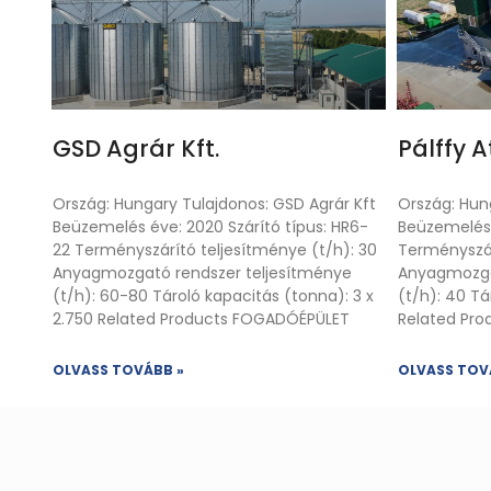
GSD Agrár Kft.
Pálffy A
Ország: Hungary Tulajdonos: GSD Agrár Kft
Ország: Hung
Beüzemelés éve: 2020 Szárító típus: HR6-
Beüzemelés é
22 Terményszárító teljesítménye (t/h): 30
Terményszárí
Anyagmozgató rendszer teljesítménye
Anyagmozga
(t/h): 60-80 Tároló kapacitás (tonna): 3 x
(t/h): 40 Tá
2.750 Related Products FOGADÓÉPÜLET
Related Pr
OLVASS TOVÁBB »
OLVASS TOV