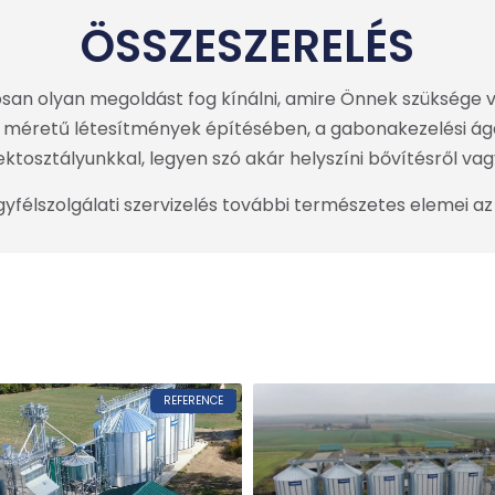
ÖSSZESZERELÉS
an olyan megoldást fog kínálni, amire Önnek szüksége v
ő méretű létesítmények építésében, a gabonakezelési ág
osztályunkkal, legyen szó akár helyszíni bővítésről vagy 
yfélszolgálati szervizelés további természetes elemei az
REFERENCE