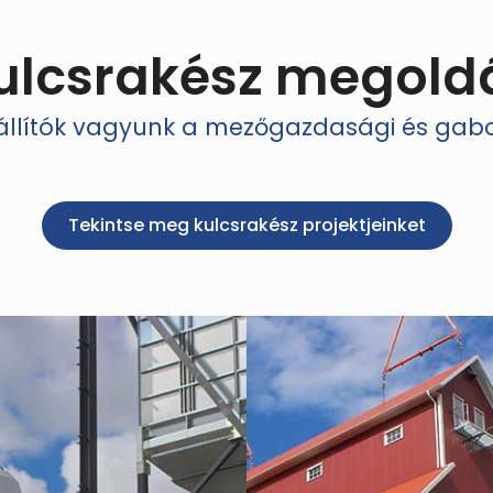
ulcsrakész megold
zállítók vagyunk a mezőgazdasági és ga
Tekintse meg kulcsrakész projektjeinket