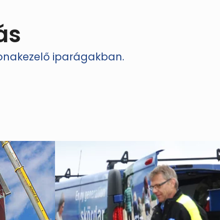
ás
bonakezelő iparágakban.