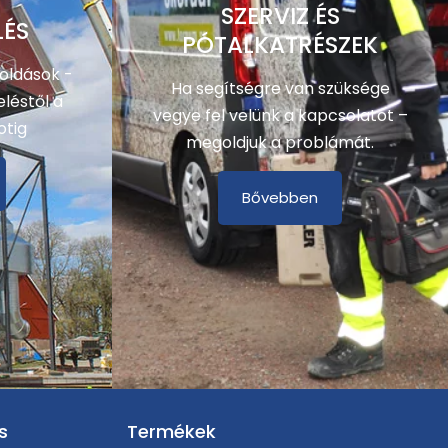
SZERVIZ ÉS
LÉS
PÓTALKATRÉSZEK
oldások -
Ha segítségre van szüksége
léstől a
vegye fel velünk a kapcsolatot –
otig
megoldjuk a problámát.
Bővebben
s
Termékek