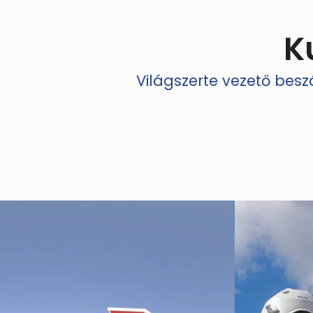
K
Világszerte vezető bes