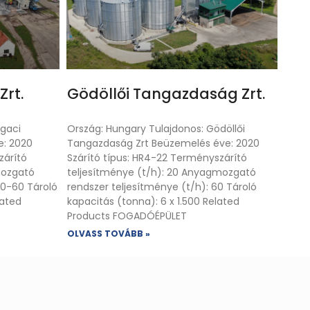
Zrt.
Gödöllői Tangazdaság Zrt.
ugaci
Ország: Hungary Tulajdonos: Gödöllői
e: 2020
Tangazdaság Zrt Beüzemelés éve: 2020
zárító
Szárító típus: HR4-22 Terményszárító
mozgató
teljesítménye (t/h): 20 Anyagmozgató
40-60 Tároló
rendszer teljesítménye (t/h): 60 Tároló
lated
kapacitás (tonna): 6 x 1.500 Related
Products FOGADÓÉPÜLET
OLVASS TOVÁBB »