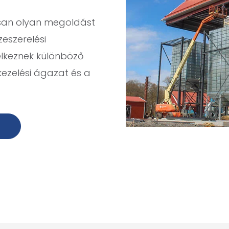
osan olyan megoldást
zeszerelési
elkeznek különböző
ezelési ágazat és a