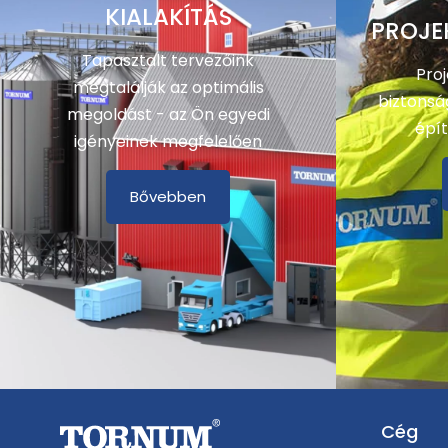
KIALAKÍTÁS
PROJE
Tapasztalt tervezőink
Pro
megtalálják az optimális
biztonsá
megoldást - az Ön egyedi
épít
igényeinek megfelelően
Bővebben
Cég