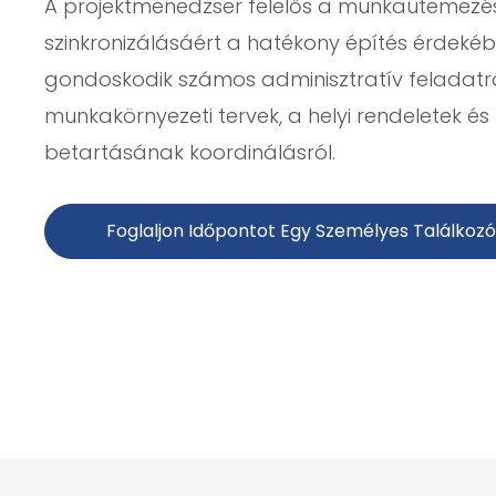
A projektmenedzser felelős a munkaütemezés
szinkronizálásáért a hatékony építés érdekéb
gondoskodik számos adminisztratív feladatról
munkakörnyezeti tervek, a helyi rendeletek és
betartásának koordinálásról.
Foglaljon Időpontot Egy Személyes Találkoz