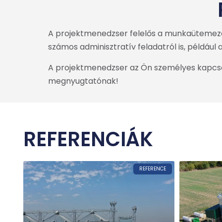
A projektmenedzser felelős a munkaütemezés
számos adminisztratív feladatról is, például
A projektmenedzser az Ön személyes kapcsola
megnyugtatónak!
REFERENCIÁK
REFERENCE