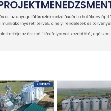
PROJEKTMENEDZSMEN
 és az anyagellátás szinkronizálásáért a hatékony épít
 a munkakörnyezeti tervek, a helyi rendeletek és törvény
ttartója az összeállítási folyamat kezdetétől, egészen 
REFERENCE