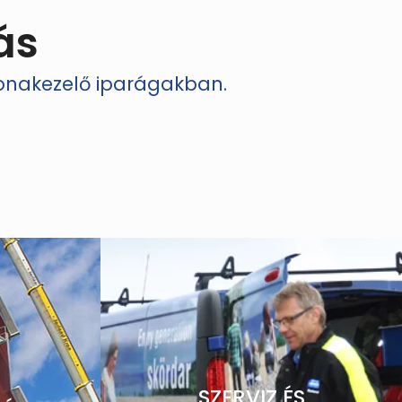
ás
bonakezelő iparágakban.
SZERVIZ ÉS