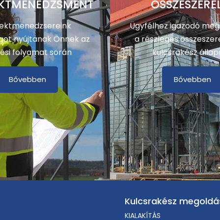
KTMENEDZSMENT
ÖSSZESZERE
jektmenedzsereink
Ügyfélhez igazodó meg
got nyújtanak Önnek az
a részleges összeszere
ési folyamat során
kulcsrakész állap
Bővebben
Bővebben
Kulcsrakész megoldá
KIALAKÍTÁS