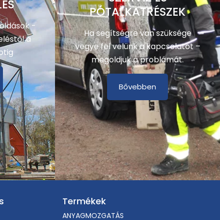
LÉS
PÓTALKATRÉSZEK
oldások -
Ha segítségre van szüksége
léstől a
vegye fel velünk a kapcsolatot –
otig
megoldjuk a problámát.
Bővebben
s
Termékek
ANYAGMOZGATÁS