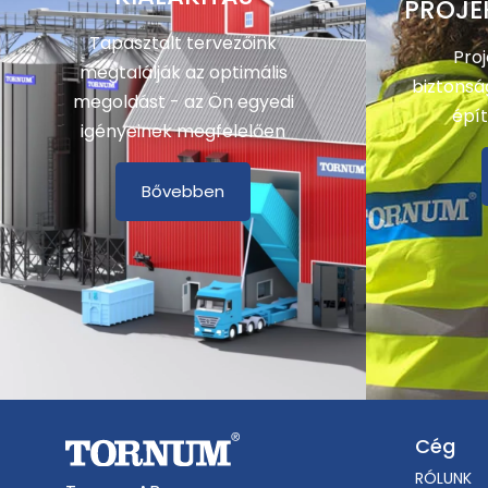
PROJE
Tapasztalt tervezőink
Pro
megtalálják az optimális
biztonsá
megoldást - az Ön egyedi
épít
igényeinek megfelelően
Bővebben
Cég
RÓLUNK