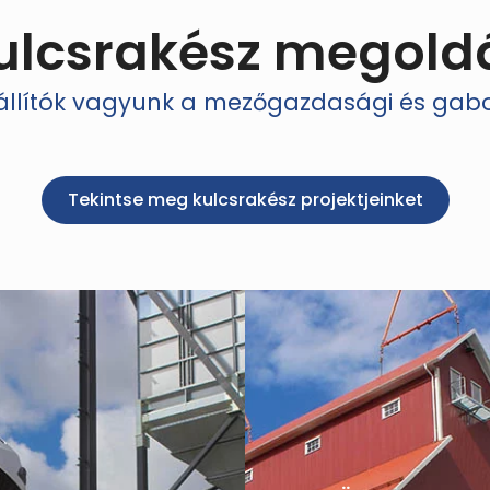
ulcsrakész megold
zállítók vagyunk a mezőgazdasági és ga
Tekintse meg kulcsrakész projektjeinket