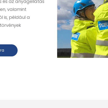
 és az anyagellátás
en, valamint
 is, például a
 törvények
óra