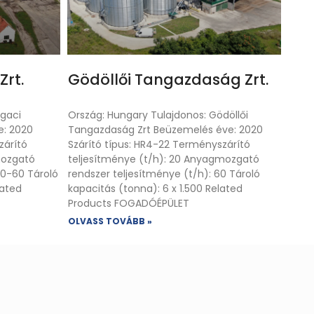
Zrt.
Gödöllői Tangazdaság Zrt.
ugaci
Ország: Hungary Tulajdonos: Gödöllői
e: 2020
Tangazdaság Zrt Beüzemelés éve: 2020
zárító
Szárító típus: HR4-22 Terményszárító
mozgató
teljesítménye (t/h): 20 Anyagmozgató
40-60 Tároló
rendszer teljesítménye (t/h): 60 Tároló
lated
kapacitás (tonna): 6 x 1.500 Related
Products FOGADÓÉPÜLET
OLVASS TOVÁBB »