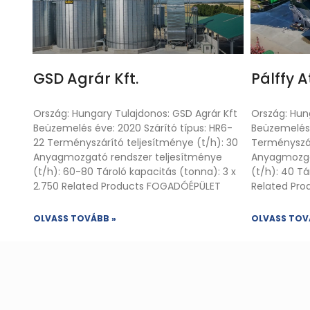
GSD Agrár Kft.
Pálffy A
Ország: Hungary Tulajdonos: GSD Agrár Kft
Ország: Hung
Beüzemelés éve: 2020 Szárító típus: HR6-
Beüzemelés é
22 Terményszárító teljesítménye (t/h): 30
Terményszárí
Anyagmozgató rendszer teljesítménye
Anyagmozga
(t/h): 60-80 Tároló kapacitás (tonna): 3 x
(t/h): 40 Tá
2.750 Related Products FOGADÓÉPÜLET
Related Pr
OLVASS TOVÁBB »
OLVASS TOV