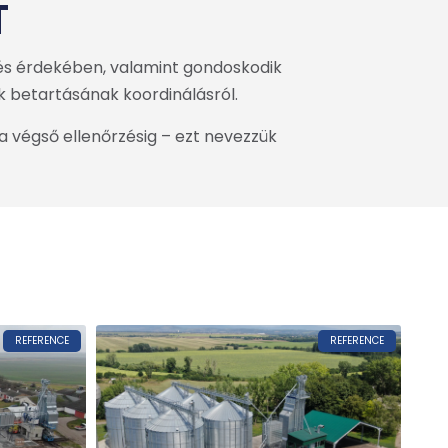
T
és érdekében, valamint gondoskodik
ek betartásának koordinálásról.
a végső ellenőrzésig – ezt nevezzük
REFERENCE
REFERENCE