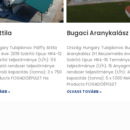
ttila
Bugaci Aranykalász 
ary Tulajdonos: Pálffy Attila
Ország: Hungary Tulajdonos: B
ve: 2019 Szárító típus: HR4-12
Aranykalász Zrt Beüzemelés év
tó teljesítménye (t/h): 11.5
Szárító típus: HR4-16 Terménys
tó rendszer teljesítménye
teljesítménye (t/h): 15 Anyag
roló kapacitás (tonna): 3 x 750
rendszer teljesítménye (t/h): 
oducts FOGADÓÉPÜLET Ha
kapacitás (tonna): 5 x 1.000 Re
Products FOGADÓÉPÜLET
ÁBB »
OLVASS TOVÁBB »