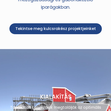
iparágakban.
Tekintse meg kulcsrakész projektjeinket
KIALAKÍTÁS
Tapasztalt tervezőink megtalálják az optimális