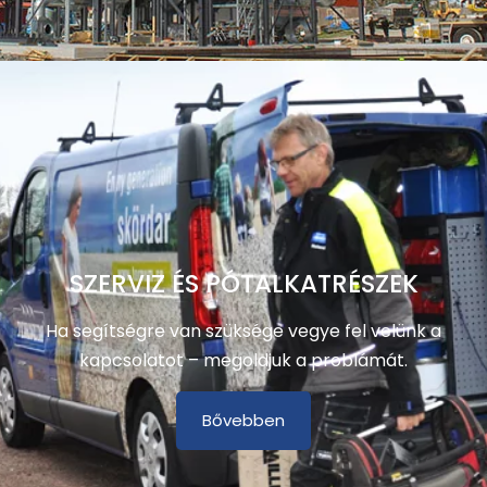
SZERVIZ ÉS PÓTALKATRÉSZEK
Ha segítségre van szüksége vegye fel velünk a
kapcsolatot – megoldjuk a problámát.
Bővebben