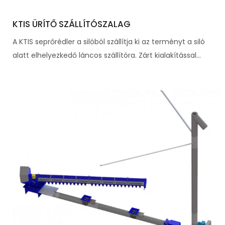
KTIS ÜRÍTŐ SZÁLLÍTÓSZALAG
A KTIS seprőrédler a silóból szállítja ki az terményt a siló
alatt elhelyezkedő láncos szállítóra. Zárt kialakítással...