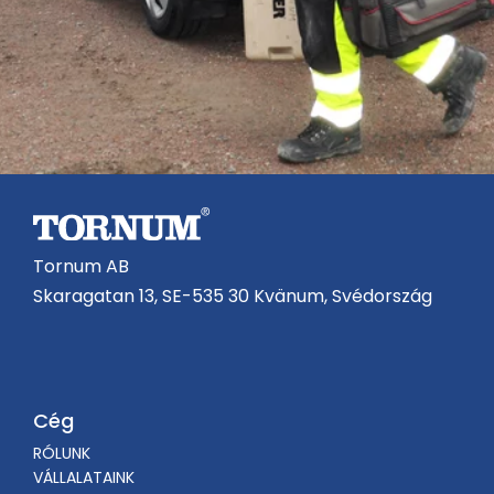
Tornum AB
Skaragatan 13, SE-535 30 Kvänum, Svédország
Cég
RÓLUNK
VÁLLALATAINK