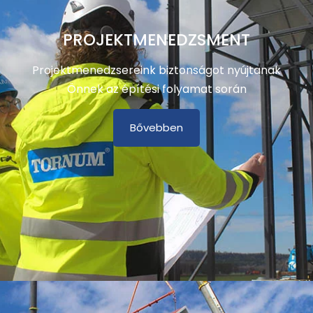
PROJEKTMENEDZSMENT
Projektmenedzsereink biztonságot nyújtanak
Önnek az építési folyamat során
Bővebben