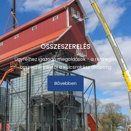
ÖSSZESZERELÉS
Ügyfélhez igazodó megoldások - a részleges
összeszereléstől a kulcsrakész állapotig
Bővebben