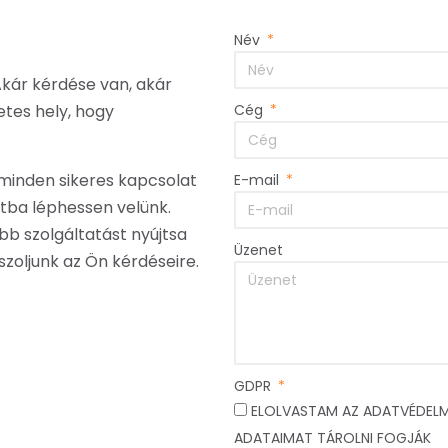
Név
Akár kérdése van, akár
etes hely, hogy
Cég
minden sikeres kapcsolat
E-mail
tba léphessen velünk.
bb szolgáltatást nyújtsa
Üzenet
zoljunk az Ön kérdéseire.
GDPR
ELOLVASTAM AZ ADATVÉDELM
ADATAIMAT TÁROLNI FOGJÁK