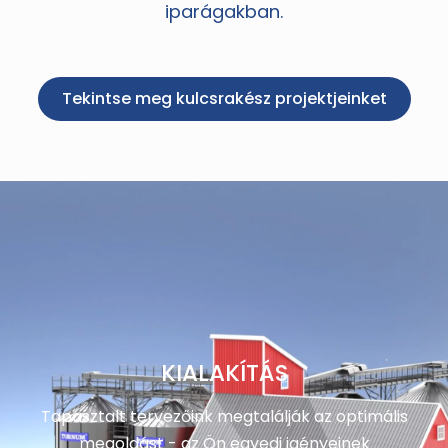
iparágakban.
Tekintse meg kulcsrakész projektjeinket
KIALAKÍTÁS
Tapasztalt tervezőink megtalálják az optimális
megoldást - az Ön egyedi igényeinek