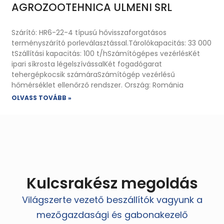
AGROZOOTEHNICA ULMENI SRL
Szárító: HR6-22-4 típusú hővisszaforgatásos
terményszárító porleválasztással.Tárolókapacitás: 33 000
tSzállítási kapacitás: 100 t/hSzámítógépes vezérlésKét
ipari síkrosta légelszívássalKét fogadógarat
tehergépkocsik számáraSzámítógép vezérlésű
hőmérséklet ellenőrző rendszer. Ország: Románia
OLVASS TOVÁBB »
Kulcsrakész megoldás
Világszerte vezető beszállítók vagyunk a
mezőgazdasági és gabonakezelő