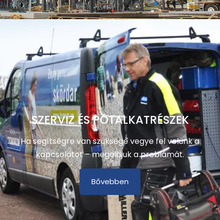
SZERVIZ ÉS PÓTALKATRÉSZEK
Ha segítségre van szüksége vegye fel velünk a
kapcsolatot – megoldjuk a problámát.
Bővebben