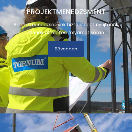
PROJEKTMENEDZSMENT
Projektmenedzsereink biztonságot nyújtanak
Önnek az építési folyamat során
Bővebben