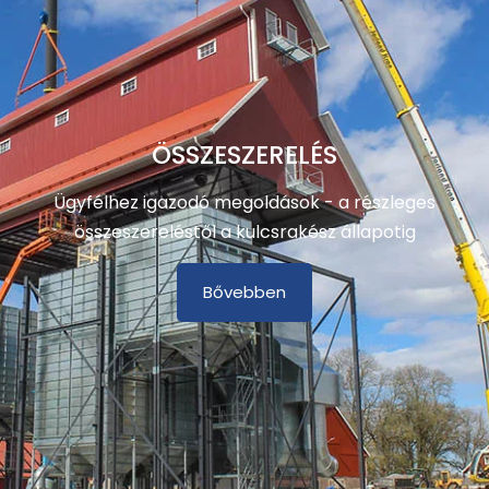
ÖSSZESZERELÉS
Ügyfélhez igazodó megoldások - a részleges
összeszereléstől a kulcsrakész állapotig
Bővebben