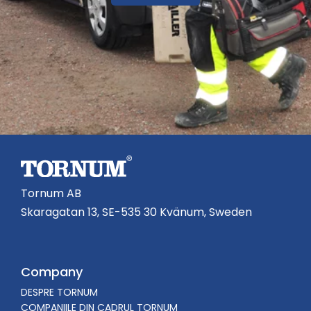
Tornum AB
Skaragatan 13, SE-535 30 Kvänum, Sweden
Company
DESPRE TORNUM
COMPANIILE DIN CADRUL TORNUM