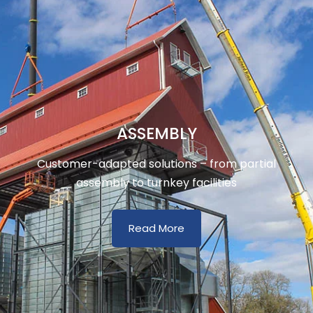
ASSEMBLY
Customer-adapted solutions – from partial
assembly to turnkey facilities
Read More