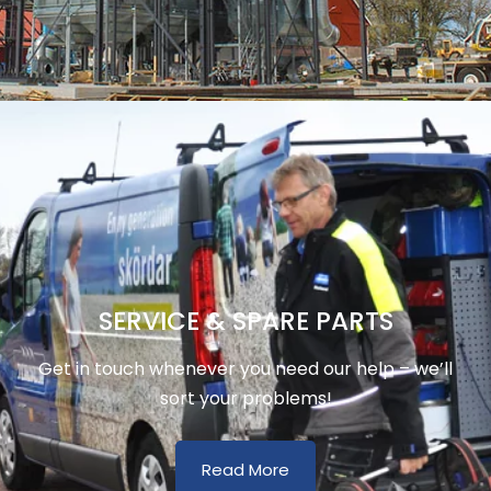
SERVICE & SPARE PARTS
Get in touch whenever you need our help – we’ll
sort your problems!
Read More