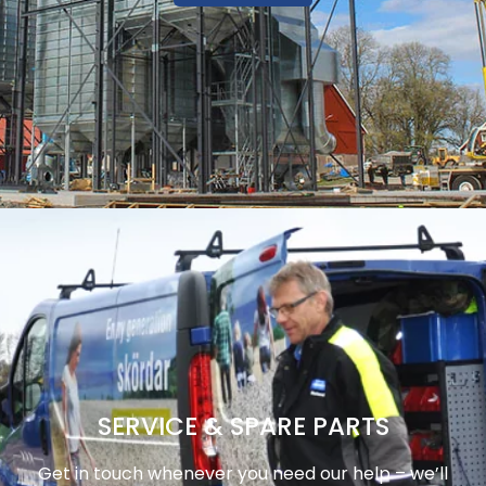
SERVICE & SPARE PARTS
Get in touch whenever you need our help – we’ll