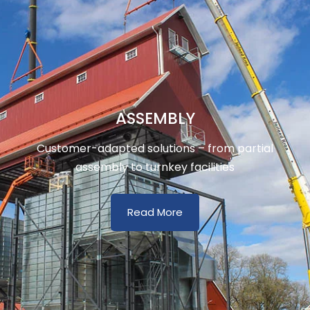
ASSEMBLY
Customer-adapted solutions – from partial
assembly to turnkey facilities
Read More