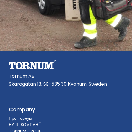
Tornum AB
Skaragatan 13, SE-535 30 Kvänum, Sweden
Company
Про Торнум
НАШІ КОМПАНІЇ
TORNUM GROUP