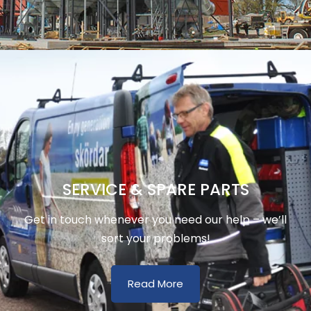
SERVICE & SPARE PARTS
Get in touch whenever you need our help – we’ll
sort your problems!
Read More