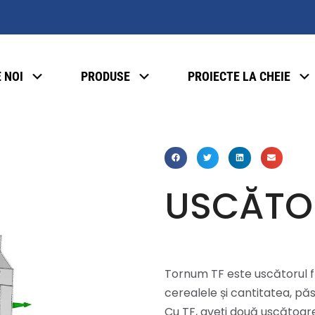
 NOI
PRODUSE
PROIECTE LA CHEIE
USCĂTO
Tornum TF este uscătorul fle
cerealele și cantitatea, păs
Cu TF, aveți două uscătoare