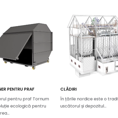
ER PENTRU PRAF
CLĂDIRI
rul pentru praf Tornum
În țările nordice este o tradi
oluție ecologică pentru
uscătorul și depozitul…
area…