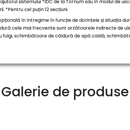
ajutorul sistemului *IDC de la Tornum sau în modul de usca
i. *Pentru cel puțin 12 secțiuni.
opțională în întregime în funcție de dorințele și situați
ură cele mai frecvente sunt arzătoarele indirecte de ule
i sau fulgi, schimbătoare de căldură de apă caldă, schim
Galerie de produse