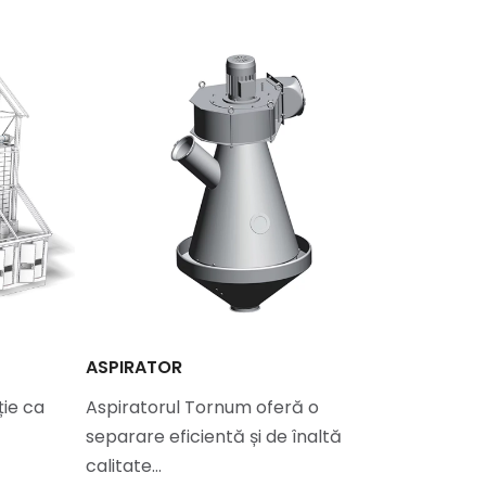
ASPIRATOR
SISTEM D
ȘI A PLEV
ție ca
Aspiratorul Tornum oferă o
separare eficientă și de înaltă
DC Remov
calitate…
compact,