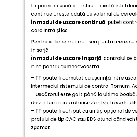
La pornirea uscării continue, există întotde
continue crește odată cu volumul de cereal
În modul de uscare continuă
, puteți cont
care intră și ies.
Pentru volume mai mici sau pentru cereale 
în șarjă.
În modul de uscare în șarjă
, controlul se 
bine pentru dumneavoastră
– TF poate fi comutat cu ușurință între usca
intermediul sistemului de control Tornum. Ace
– Uscătorul este golit până la ultima boabă,
decontaminarea atunci când se trece la difer
– TF poate fi echipat cu un tip opțional de 
prafului de tip CAC sau EDS atunci când exis
zgomot.