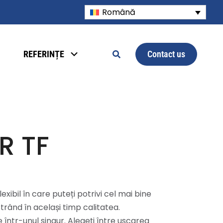
Română
Contact us
REFERINȚE
R TF
xibil în care puteți potrivi cel mai bine
trând în același timp calitatea.
 într-unul singur. Alegeți între uscarea