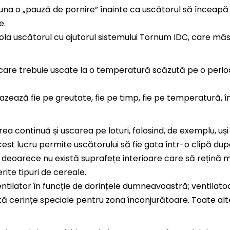
auna o „pauză de pornire” înainte ca uscătorul să înceapă
e.
rola uscătorul cu ajutorul sistemului Tornum IDC, care mă
care trebuie uscate la o temperatură scăzută pe o perio
bazează fie pe greutate, fie pe timp, fie pe temperatură, 
rea continuă și uscarea pe loturi, folosind, de exemplu, uș
st lucru permite uscătorului să fie gata într-o clipă după
 deoarece nu există suprafețe interioare care să rețină ma
ite tipuri de cereale.
ventilator în funcție de dorințele dumneavoastră; ventilat
tă cerințe speciale pentru zona înconjurătoare. Toate al