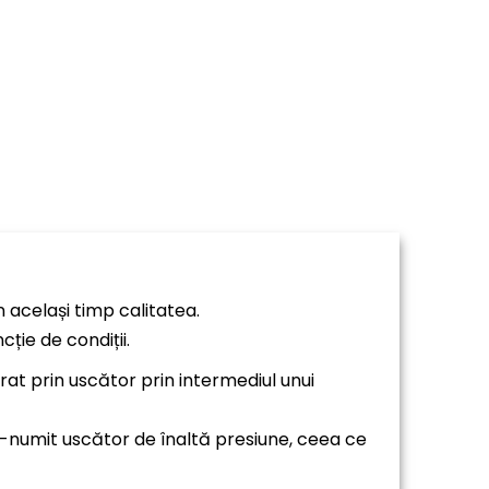
n același timp calitatea.
ție de condiții.
at prin uscător prin intermediul unui
a-numit uscător de înaltă presiune, ceea ce