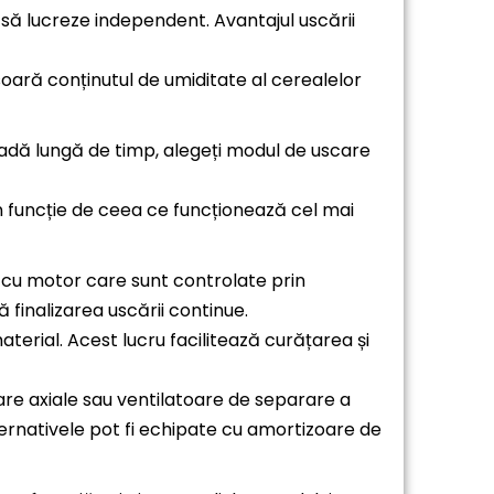
 să lucreze independent. Avantajul uscării
soară conținutul de umiditate al cerealelor
adă lungă de timp, alegeți modul de uscare
în funcție de ceea ce funcționează cel mai
i cu motor care sunt controlate prin
 finalizarea uscării continue.
terial. Acest lucru facilitează curățarea și
oare axiale sau ventilatoare de separare a
ternativele pot fi echipate cu amortizoare de