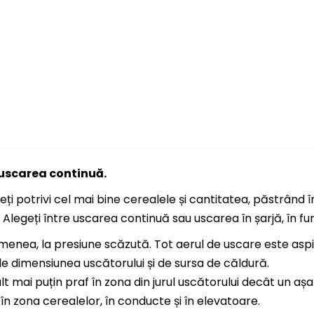
 uscarea continuă.
ți potrivi cel mai bine cerealele și cantitatea, păstrând î
Alegeți între uscarea continuă sau uscarea în șarjă, în func
nea, la presiune scăzută. Tot aerul de uscare este aspir
de dimensiunea uscătorului și de sursa de căldură.
 mai puțin praf în zona din jurul uscătorului decât un aș
n zona cerealelor, în conducte și în elevatoare.