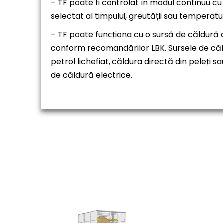
– TF poate fi controlat în modul continuu cu 
selectat al timpului, greutății sau temperaturi
– TF poate funcționa cu o sursă de căldură 
conform recomandărilor LBK. Sursele de căld
petrol lichefiat, căldura directă din peleț
de căldură electrice.