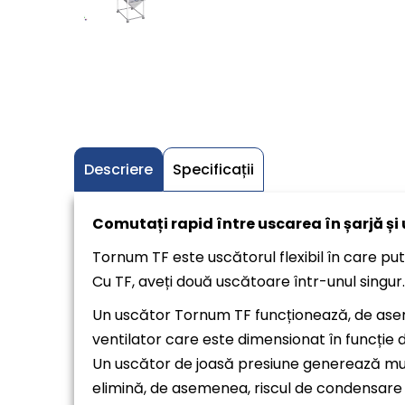
Descriere
Specificații
Comutați rapid între uscarea în șarjă și
Tornum TF este uscătorul flexibil în care pute
Cu TF, aveți două uscătoare într-unul singur. 
Un uscător Tornum TF funcționează, de aseme
ventilator care este dimensionat în funcție 
Un uscător de joasă presiune generează mult
elimină, de asemenea, riscul de condensare î