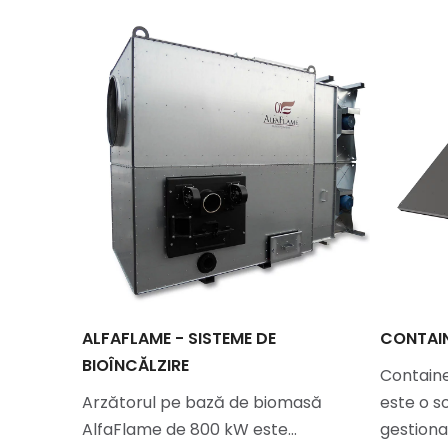
LUX
ALFAFLAME - SISTEME DE
CONTAIN
BIOÎNCĂLZIRE
Containe
eat
Arzătorul pe bază de biomasă
este o s
te…
AlfaFlame de 800 kW este…
gestion