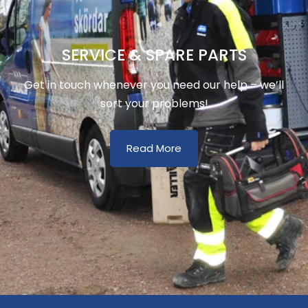
SERVICE & SPARE PARTS
Get in touch whenever you need our help – we’ll
sort your problems!
Read More