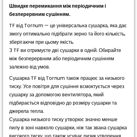
Швидке перемикання між періодичним і
безперервним сушінням.
TF від Tornum — це універсальна сушарка, яка дає
змогу оптимально підібрати зерно та його кількість,
зберігаючи при цьому якість.
З TF ви отримуєте дві сушарки в одній. Обирайте
між безперервним або періодичним сушінням
залежно від умов.
Сушарка TF від Tornum також працює за низького
тиску. Усе повітря для сушіння всмоктується через
сушарку за допомогою вентилятора, який
підбирається відповідно до розміру сушарки та
джерела тепла.
Сушарка низького тиску утворює значно менше
пилу в зоні навколо сушарки, ніж так звана сушарка
високого тиску, що також усуває ризик утворення