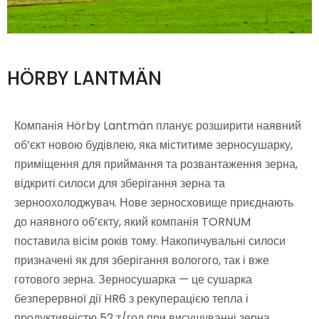
HÖRBY LANTMÄN
Компанія Hörby Lantmän планує розширити наявний
об’єкт новою будівлею, яка міститиме зерносушарку,
приміщення для приймання та розвантаження зерна,
відкриті силоси для зберігання зерна та
зерноохолоджувач. Нове зерносховище приєднають
до наявного об’єкту, який компанія TORNUM
поставила вісім років тому. Накопичувальні силоси
призначені як для зберігання вологого, так і вже
готового зерна. Зерносушарка — це сушарка
безперервної дії HR6 з рекуперацією тепла і
продуктивністю 52 т/год при висушуванні зерна