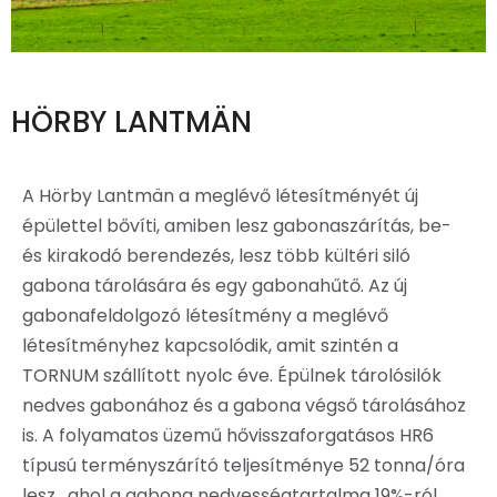
HÖRBY LANTMÄN
A Hörby Lantmän a meglévő létesítményét új
épülettel bővíti, amiben lesz gabonaszárítás, be-
és kirakodó berendezés, lesz több kültéri siló
gabona tárolására és egy gabonahűtő. Az új
gabonafeldolgozó létesítmény a meglévő
létesítményhez kapcsolódik, amit szintén a
TORNUM szállított nyolc éve. Épülnek tárolósilók
nedves gabonához és a gabona végső tárolásához
is. A folyamatos üzemű hővisszaforgatásos HR6
típusú terményszárító teljesítménye 52 tonna/óra
lesz , ahol a gabona nedvességtartalma 19%-ról