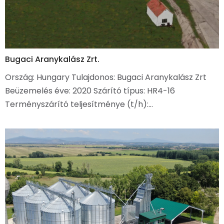
Bugaci Aranykalász Zrt.
Ország: Hungary Tulajdonos: Bugaci Aranykalász Zrt
Beüzemelés éve: 2020 Szárító típus: HR4-16
Terményszárító teljesítménye (t/h):…