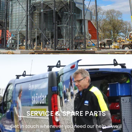
SERVICE & SPARE PARTS
Get in touch whenever you need our help – we’ll