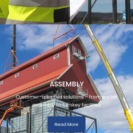
ASSEMBLY
Customer-adapted solutions – from partial
assembly to turnkey facilities
Read More