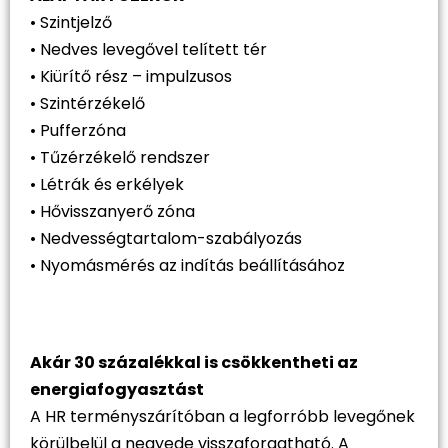
• Szintjelző
• Nedves levegővel telített tér
• Kiürítő rész – impulzusos
• Szintérzékelő
• Pufferzóna
• Tűzérzékelő rendszer
• Létrák és erkélyek
• Hővisszanyerő zóna
• Nedvességtartalom-szabályozás
• Nyomásmérés az indítás beállításához
Akár 30 százalékkal is csökkentheti az
energiafogyasztást
A HR terményszárítóban a legforróbb levegőnek
körülbelül a negyede visszaforgatható. A