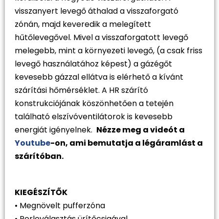
visszanyert levegő áthalad a visszaforgató
zónán, majd keveredik a melegített
hűtőlevegővel. Mivel a visszaforgatott levegő
melegebb, mint a környezeti levegő, (a csak friss
levegő használatához képest) a gázégőt
kevesebb gázzal ellátva is elérhető a kívánt
szárítási hőmérséklet. A HR szárító
konstrukciójának köszönhetően a tetején
található elszívóventilátorok is kevesebb
energiát igényelnek.
Nézze meg a videót a
Youtube
-on, ami bemutatja a légáramlást a
szárítóban.
KIEGÉSZÍTŐK
• Megnövelt pufferzóna
• Porleválasztás ürítőcsigával