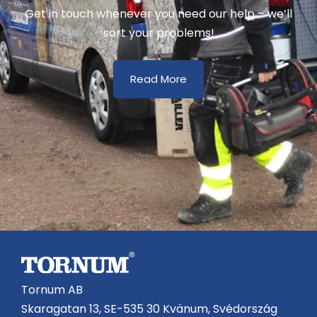
Get in touch whenever you need our help – we’ll
sort your problems!
Read More
Tornum AB
Skaragatan 13, SE-535 30 Kvänum, Svédország