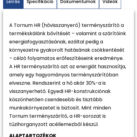
Leírás
Specifikáció
Dokumentumok
Videók
A Tornum HR (hővisszanyerő) terményszárító a
termékskálánk bővítését – valamint a szárítóink
energiafogyasztásának, ezáltal pedig a
környezetre gyakorolt hatásának csökkentését
– célzó folyamatos erőfeszítéseink eredménye.
A HR terményszárító azt az energiát hasznosítja,
amely egy hagyományos terményszárítóban
elveszne. Rendszerint a hő akár 30%-a is
visszanyerhető. Egyedi HR-konstrukciónak
köszönhetően csendesebb és tisztább
munkakörnyezetet is biztosít. Mint minden
Tornum terményszárító, a HR-sorozat is
tűzihorganyzott acéllemezből készül.
ALAPTARTOZÉKOK