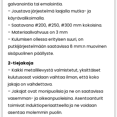
galvanointia tai emalointia.
– Joustava järjestelmä laajalla mutka- ja
käyrävalikoimalla.
– Saatavana #200, #250, #300 mm kokoisina.
– Materiaalivahvuus on 3 mm
– Kulumisen ollessa erityisen suuri, on
putkijärjestelmään saatavissa 8 mm:n muovinen
sisäpuolinen päällyste.
2-tiejakaja
– Kaikki metallilevystä valmistetut, yksittäiset
kulutusosat voidaan vaihtaa ilman, että koko
jakaja on vaihdettava.
– Jakajat ovat monipuolisia ja ne on saatavissa
vasemman- ja oikeanpuoleisina. Asentoanturit
toimivat induktioperiaatteella ja ne voidaan
asentaa molemmin puolin.