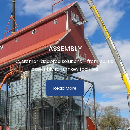
ASSEMBLY
Customer-adapted solutions – from partial
assembly to turnkey facilities
Read More