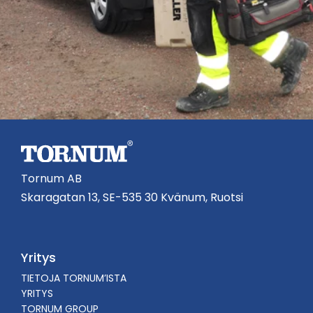
Tornum AB
Skaragatan 13, SE-535 30 Kvänum, Ruotsi
Yritys
TIETOJA TORNUM’ISTA
YRITYS
TORNUM GROUP