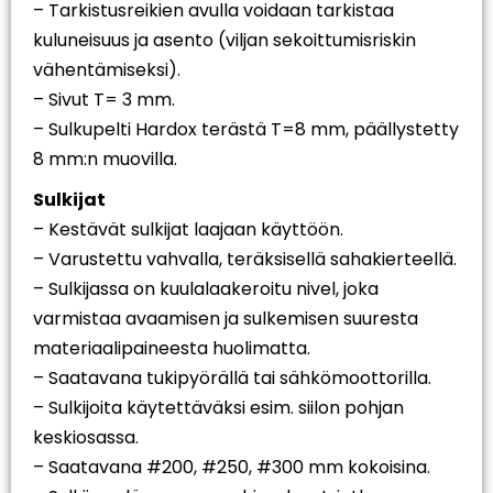
– Tarkistusreikien avulla voidaan tarkistaa
kuluneisuus ja asento (viljan sekoittumisriskin
vähentämiseksi).
– Sivut T= 3 mm.
– Sulkupelti Hardox terästä T=8 mm, päällystetty
8 mm:n muovilla.
Sulkijat
– Kestävät sulkijat laajaan käyttöön.
– Varustettu vahvalla, teräksisellä sahakierteellä.
– Sulkijassa on kuulalaakeroitu nivel, joka
varmistaa avaamisen ja sulkemisen suuresta
materiaalipaineesta huolimatta.
– Saatavana tukipyörällä tai sähkömoottorilla.
– Sulkijoita käytettäväksi esim. siilon pohjan
keskiosassa.
– Saatavana #200, #250, #300 mm kokoisina.