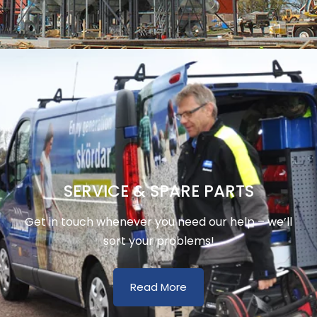
SERVICE & SPARE PARTS
Get in touch whenever you need our help – we’ll
sort your problems!
Read More