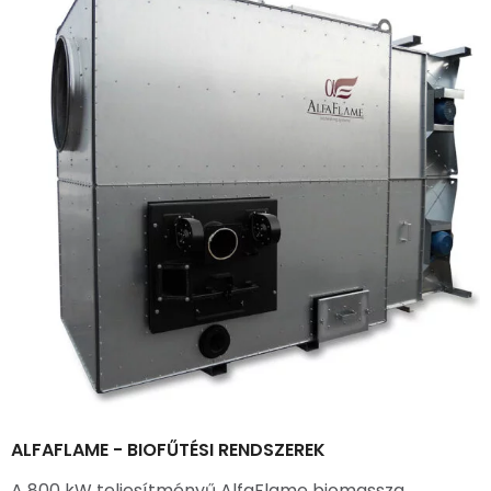
ALFAFLAME - BIOFŰTÉSI RENDSZEREK
A 800 kW teljesítményű AlfaFlame biomassza