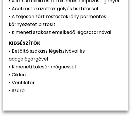
• A konstrukció csak minimális alapozást igényel
• Acél rostakazetták golyós tisztítással
• A teljesen zárt rostaszekrény pormentes
környezetet biztosít
• Kimeneti szakasz emelkedő légcsatornával
KIEGÉSZÍTŐK
• Betöltő szakasz légelszívóval és
adagológörgővel
• Kimeneti tölcsér mágnessel
• Ciklon
• Ventilátor
• Szűrő