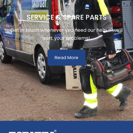
SERVICE & SPARE PARTS
Get in touch whenever you need our help – we’ll
sort your problems!
Read More