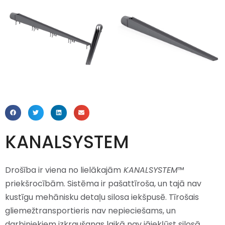
KANALSYSTEM
Drošība ir viena no lielākajām
KANALSYSTEM
™
priekšrocībām. Sistēma ir pašattīroša, un tajā nav
kustīgu mehānisku detaļu silosa iekšpusē. Tīrošais
gliemežtransportieris nav nepieciešams, un
darbiniekiem izkraušanas laikā nav jāiekļūst silosā.