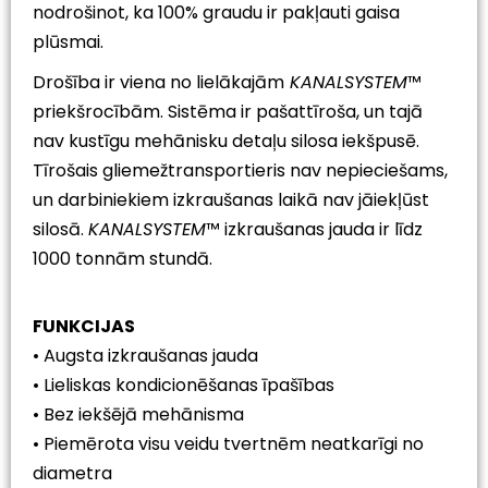
nodrošinot, ka 100% graudu ir pakļauti gaisa
plūsmai.
Drošība ir viena no lielākajām
KANALSYSTEM
™
priekšrocībām. Sistēma ir pašattīroša, un tajā
nav kustīgu mehānisku detaļu silosa iekšpusē.
Tīrošais gliemežtransportieris nav nepieciešams,
un darbiniekiem izkraušanas laikā nav jāiekļūst
silosā.
KANALSYSTEM
™ izkraušanas jauda ir līdz
1000 tonnām stundā.
FUNKCIJAS
• Augsta izkraušanas jauda
• Lieliskas kondicionēšanas īpašības
• Bez iekšējā mehānisma
• Piemērota visu veidu tvertnēm neatkarīgi no
diametra