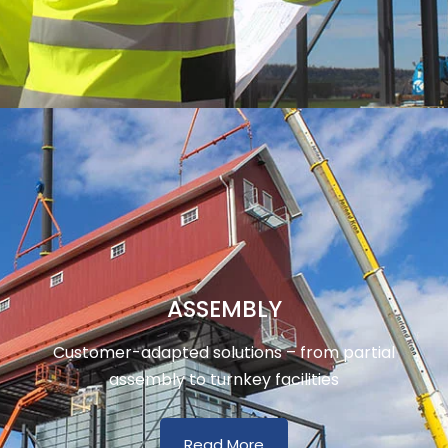
ASSEMBLY
Customer-adapted solutions – from partial
assembly to turnkey facilities
Read More