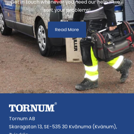
Get in touch whenever you need our help – we’ll
sort your problems!
Read More
Tornum AB
Skaragatan 13, SE-535 30 Kvānuma (Kvänum),