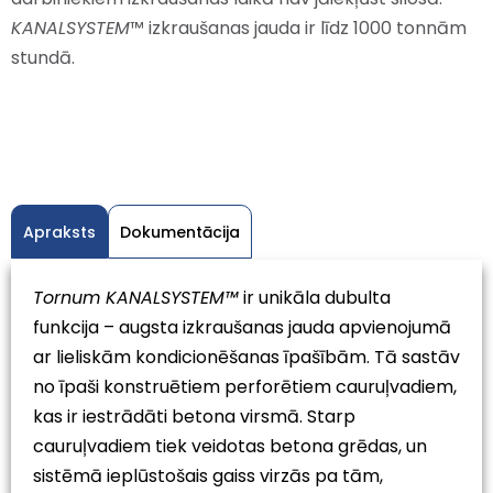
KANALSYSTEM
™ izkraušanas jauda ir līdz 1000 tonnām
stundā.
Apraksts
Dokumentācija
Tornum KANALSYSTEM™
ir unikāla dubulta
funkcija – augsta izkraušanas jauda apvienojumā
ar lieliskām kondicionēšanas īpašībām. Tā sastāv
no īpaši konstruētiem perforētiem cauruļvadiem,
kas ir iestrādāti betona virsmā. Starp
cauruļvadiem tiek veidotas betona grēdas, un
sistēmā ieplūstošais gaiss virzās pa tām,