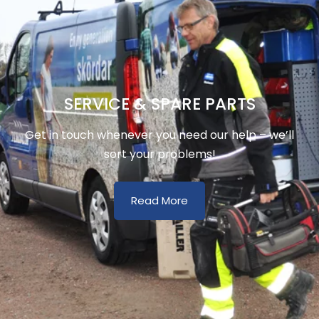
SERVICE & SPARE PARTS
Get in touch whenever you need our help – we’ll
sort your problems!
Read More