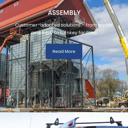
ASSEMBLY
Customer-adapted solutions – from partial
assembly to turnkey facilities
Read More