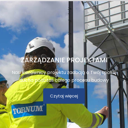
ZARZĄDZANIE PROJEKTAMI
Nasi kierownicy projektu zadbają o Twój spokój
ducha podczas całego procesu budowy
Czytaj więcej