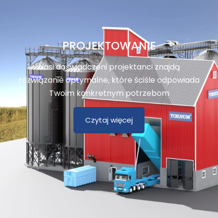
PROJEKTOWANIE
Nasi doświadczeni projektanci znajdą
rozwiązanie optymalne, które ściśle odpowiada
Twoim konkretnym potrzebom
Czytaj więcej