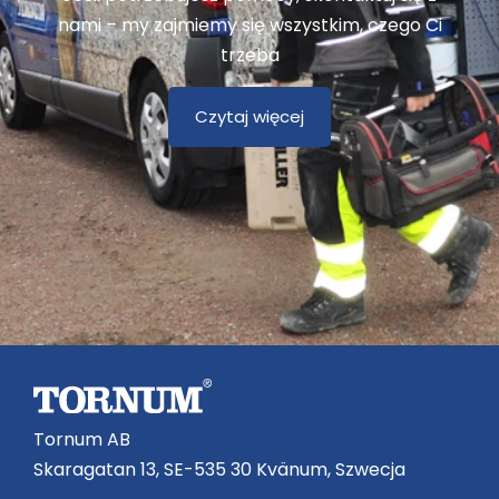
nami – my zajmiemy się wszystkim, czego Ci
trzeba
Czytaj więcej
Tornum AB
Skaragatan 13, SE-535 30 Kvänum, Szwecja