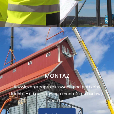
MONTAŻ
Rozwiązania zaprojektowane pod potrzeby
klienta – od częściowego montażu po budowę
pod klucz